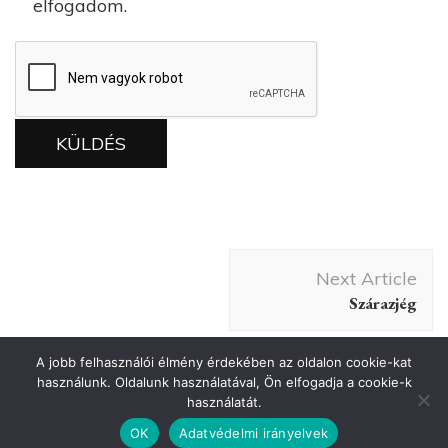
elfogadom.
Post
Next Article
Navigation
Szárazjég
A jobb felhasználói élmény érdekében az oldalon cookie-kat
használunk. Oldalunk használatával, Ön elfogadja a cookie-k
használatát.
2026 Copyright
Szárazjég esküvőre
.
Oldalt készítette We Are
Digital |
Fejelesztő
OSN
.
OK
Adatvédelmi irányelvek