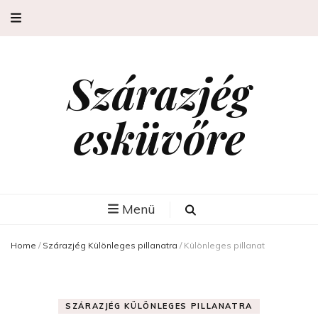
Szárazjég
esküvőre
Menü
Home
/
Szárazjég Különleges pillanatra
/
Különleges pillanat
SZÁRAZJÉG KÜLÖNLEGES PILLANATRA